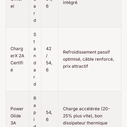
intégré
el
a
6
r
d
S
t
Charg
a
42
Refroidissement passif
erX 2A
n
/
optimisé, câble renforcé,
Certifi
d
54,
prix attractif
é
a
6
r
d
R
a
Power
Charge accélérée (20-
p
54,
Glide
25% plus vite), bon
i
6
3A
dissipateur thermique
d