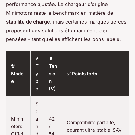
performance ajustée. Le chargeur d’origine
Minimotors reste le benchmark en matière de
stabilité de charge
, mais certaines marques tierces
proposent des solutions étonnamment bien
pensées - tant qu’elles affichent les bons labels.
⚡
🔋
🔌
T
Ten
Modèl
y
sio
✅ Points forts
e
p
n
e
(V)
S
t
Minim
a
42
Compatibilité parfaite,
otors
n
/
courant ultra-stable, SAV
Offici
d
54,