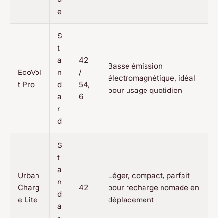
e
S
t
a
42
Basse émission
EcoVol
n
/
électromagnétique, idéal
t Pro
d
54,
pour usage quotidien
a
6
r
d
S
t
a
Urban
Léger, compact, parfait
n
Charg
42
pour recharge nomade en
d
e Lite
déplacement
a